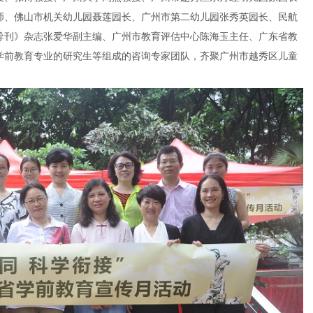
师、佛山市机关幼儿园聂莲园长、广州市第二幼儿园张秀英园长、民航
导刊》杂志张爱华副主编、广州市教育评估中心陈海玉主任、广东省教
学前教育专业的研究生等组成的咨询专家团队，齐聚广州市越秀区儿童