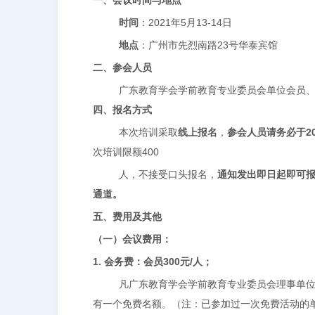
一
、
会议时间与地点
时间
：
2021
年
5
月
13-14
日
地点
：广州市先烈南路
23
号华泰宾馆
二
、
参会人员
广东教育学会学前教育专业委员会单位会员
四
、报名方式
本次培训采取
线上报名
，
参会人员请务必于
2
次培训限额
400
人，不接受口头报名，
通知发出即日起即可
通道。
五、费用及其他
（一）会议费用：
1.
会务费：会员
300
元
/
人；
凡广东教育学会学前教育专业委员会理事单
有一个免费名额。（注：已参加过一次免费活动的