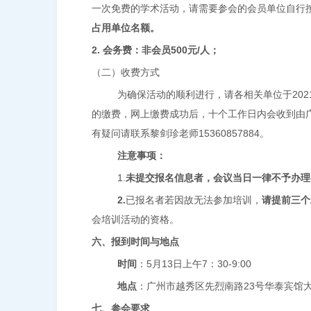
一次免费的学术活动，请需要参会的会员单位自行
占用单位名额。
2.
会务费：非会员
500
元
/
人；
（二）收费方式
为确保活动的顺利进行，请各相关单位于2021年4月10日前
的缴费，网上缴费成功后，十个工作日内会收到由
有疑问请联系黎剑珍老师15360857884。
注意事项：
1.
未提交报名信息者，会议当日一律不予办理
2.
已报名者若因故无法参加培训，
请提前三个
会培训活动的资格。
六、报到时间与地点
时间
：
5
月
13
日上午
7
：
30-9:00
地点
：广州市越秀区先烈南路
23
号华泰宾馆
七、参会要求