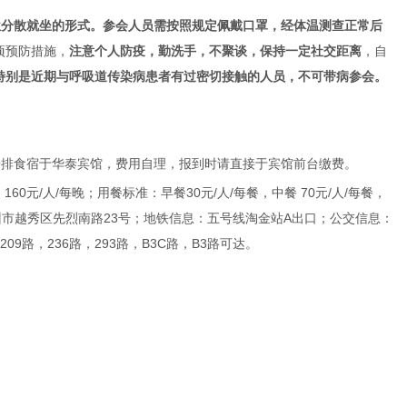
位分散就坐的形式。参会人员需按照规定佩戴口罩，经体温测查正常后
项预防措施，
注意个人防疫，勤洗手，不聚谈，保持一定社交距离
，自
特别是近期与呼吸道传染病患者有过密切接触的人员，不可带病参会。
安排食宿于华泰宾馆，费用自理，报到时请直接于宾馆前台缴费。
，
160
元
/
人
/
每晚；用餐标准：早餐
30
元
/
人
/
每餐，中餐
70
元
/
人
/
每餐，
州市越秀区先烈南路
23
号；地铁信息：五号线淘金站
A
出口；公交信息：
209
路，
236
路，
293
路，
B3C
路，
B3
路可达。