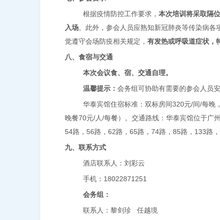
根据疫情防控工作要求，
本次培训将采取隔
入场
。此外，参会人员应熟知新冠肺炎等传染病各
觉遵守会场防疫相关规定，
有发热或呼吸道症状，
八、食宿与交通
本次会议食、宿、交通自理。
温馨提示：
会务组可协助有需要的参会人员
华泰宾馆住宿标准：双标房间
320
元
/
间
/
每晚
晚餐
70
元
/
人
/
每餐）。交通路线：华泰宾馆位于广
54
路，
56
路，
62
路，
65
路，
74
路，
85
路，
133
路，
九、联系方式
酒店联系人：刘彩云
手机：
18022871251
会务组：
联系人：黎剑珍
任越境